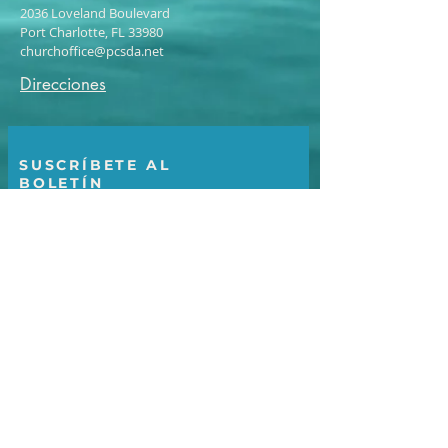
2036 Loveland Boulevard
Port Charlotte, FL 33980
churchoffice@pcsda.net
Direcciones
SUSCRÍBETE AL
BOLETÍN
Suscríbase ahora