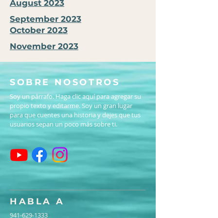
August 2023
September 2023
October 2023
November 2023
SOBRE NOSOTROS
Soy un párrafo. Haga clic aquí para agregar su
propio texto y editarme. Soy un gran lugar
para que cuentes una historia y dejes que tus
usuarios sepan un poco más sobre ti.
HABLA A
941-629-1333