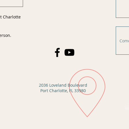
t Charlotte
person.
2036 Loveland Boulevard
Port Charlotte, FL 33980
E