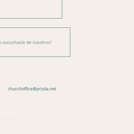
churchoffice@pcsda.net
nviar