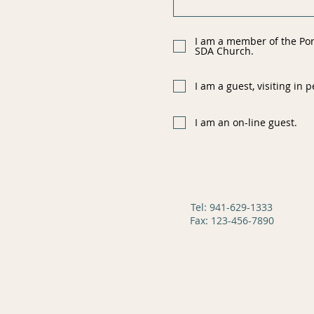
I am a member of the Por
SDA Church.
I am a guest, visiting in 
I am an on-line guest.
Tel: 941-629-1333
Fax: 123-456-7890