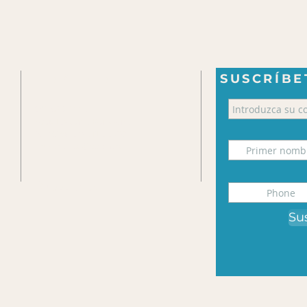
HABLA A
SUSCRÍBE
941-629-1333
2036 Loveland Boulevard
Port Charlotte, FL 33980
churchoffice@pcsda.net
Direcciones
Su