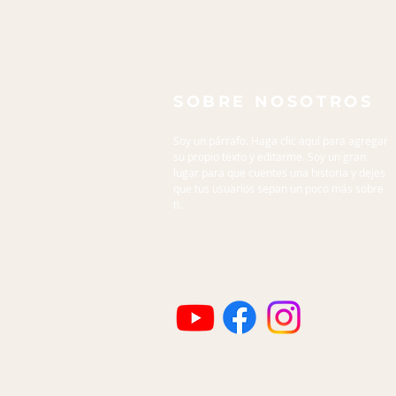
SOBRE NOSOTROS
Soy un párrafo. Haga clic aquí para agregar
su propio texto y editarme. Soy un gran
lugar para que cuentes una historia y dejes
que tus usuarios sepan un poco más sobre
ti.