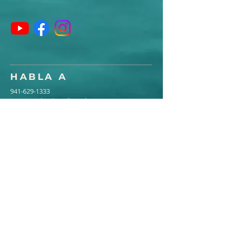
HABLA A
941-629-1333
2036 Loveland Boulevard
Port Charlotte, FL 33980
churchoffice@pcsda.net
Direcciones
SUSCRÍBETE AL
BOLETÍN