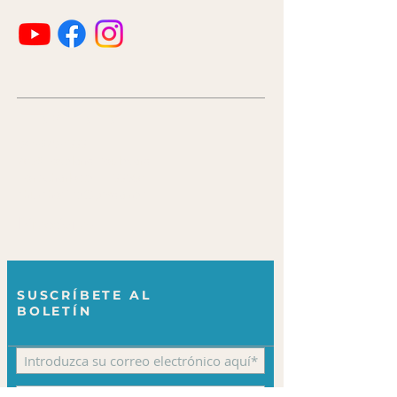
HABLA A
941-629-1333
2036 Loveland Boulevard
Port Charlotte, FL 33980
churchoffice@pcsda.net
Direcciones
SUSCRÍBETE AL
BOLETÍN